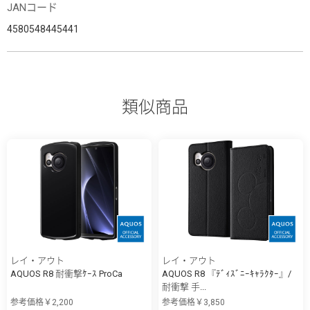
JANコード
4580548445441
類似商品
レイ・アウト
レイ・アウト
AQUOS R8 耐衝撃ｹｰｽ ProCa
AQUOS R8 『ﾃﾞｨｽﾞﾆｰｷｬﾗｸﾀｰ』/
耐衝撃 手...
参考価格￥2,200
参考価格￥3,850