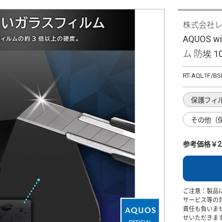
株式会社
AQUOS w
ム 防埃 1
RT-AQL1F/BS
保護フィ
その他（
参考価格￥2,
ご注意：製品
サービス等の
責任も負いま
せいただきま