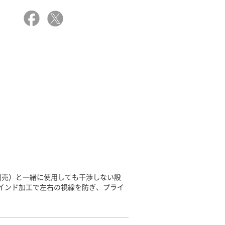
別売）と一緒に使用しても干渉しない設
ラインド加工で左右の視線を防ぎ、プライ
。