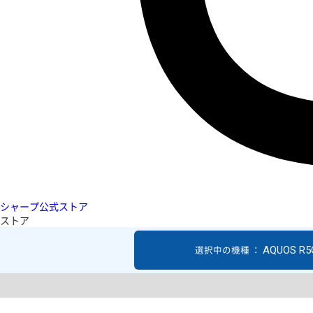
シャープ公式ストア
ストア
AQUOS R5
選択中の機種 ：