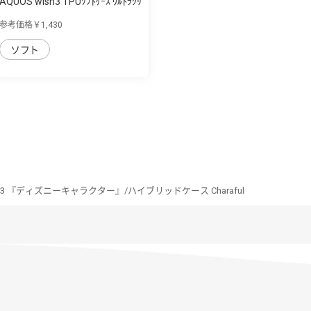
AQUOS wish3 TPUｿﾌﾄｹｰｽ ｳﾙﾄﾗｸﾘ
ｱ
参考価格￥1,430
ソフト
ish3 『ディズニーキャラクター』/ハイブリッドケース Charaful