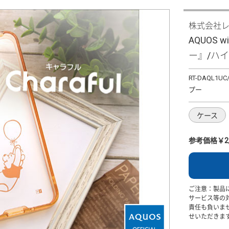
株式会社
AQUOS
ー』/ハイブ
RT-DAQL1UC
プー
ケース
参考価格￥2,
ご注意：製品
サービス等の
責任も負いま
せいただきま