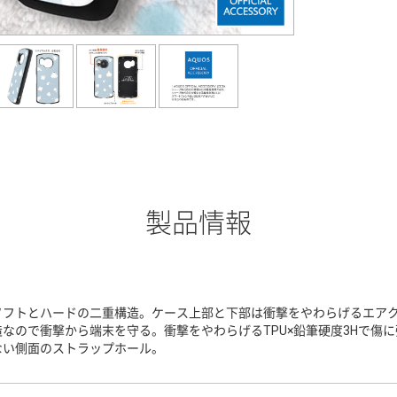
製品情報
ソフトとハードの二重構造。ケース上部と下部は衝撃をやわらげるエア
造なので衝撃から端末を守る。衝撃をやわらげるTPU×鉛筆硬度3Hで傷
ない側面のストラップホール。