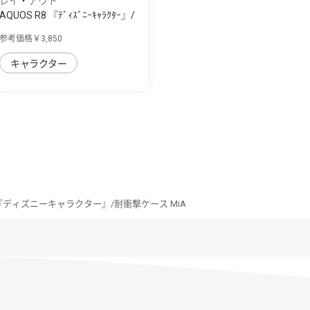
レイ・アウト
AQUOS R8 『ﾃﾞｨｽﾞﾆｰｷｬﾗｸﾀｰ』/
耐衝撃 手...
参考価格￥3,850
キャラクター
8 『ディズニーキャラクター』/耐衝撃ケース MiA