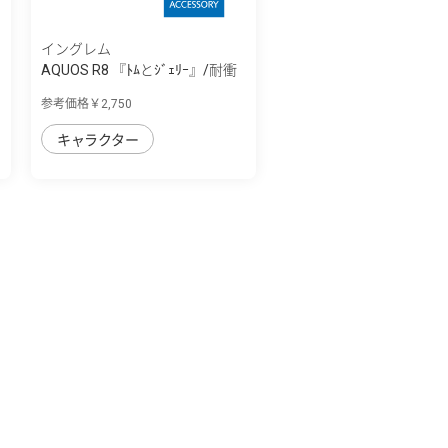
イングレム
AQUOS R8 『ﾄﾑとｼﾞｪﾘｰ』/耐衝
撃ｹｰｽ MiA
参考価格￥2,750
キャラクター