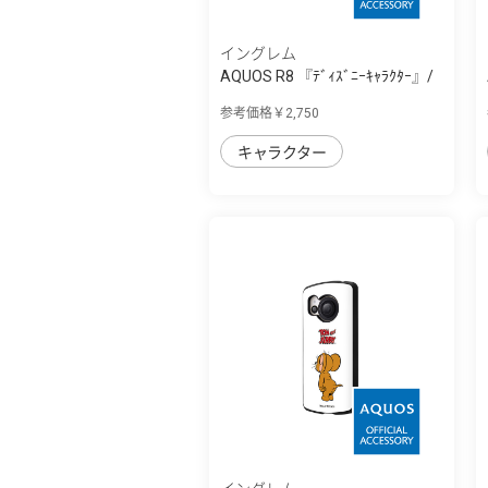
イングレム
AQUOS R8 『ﾃﾞｨｽﾞﾆｰｷｬﾗｸﾀｰ』/
耐衝撃ｹｰｽ MiA
参考価格￥2,750
キャラクター