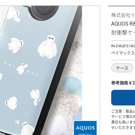
株式会社
AQUOS
耐衝撃ケー
IN-DAQFS1A
ベイマックス
ケース
参考価格￥2,
ご注意：製品
サービス等の
責任も負いま
せいただきま