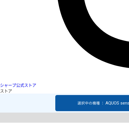
シャープ公式ストア
ストア
AQUOS sen
選択中の機種 ：