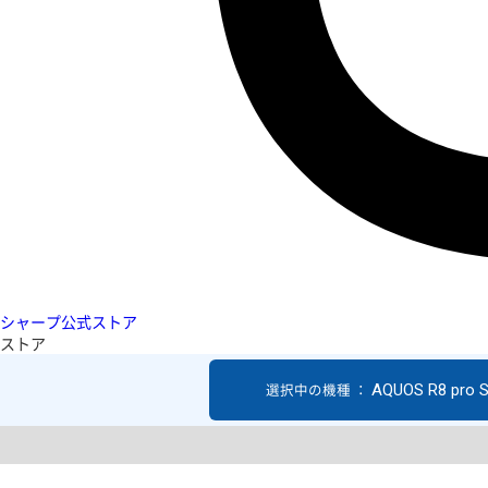
シャープ公式ストア
ストア
AQUOS R8 pro 
選択中の機種 ：