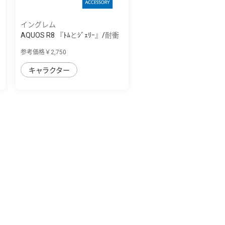
イングレム
AQUOS R8 『ﾄﾑとｼﾞｪﾘｰ』/耐衝
撃ｹｰｽ MiA
参考価格￥2,750
キャラクター