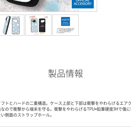
製品情報
ソフトとハードの二重構造。ケース上部と下部は衝撃をやわらげるエア
造なので衝撃から端末を守る。衝撃をやわらげるTPU×鉛筆硬度3Hで傷
ない側面のストラップホール。