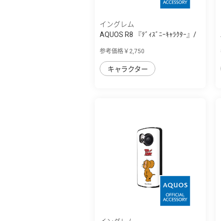
イングレム
AQUOS R8 『ﾃﾞｨｽﾞﾆｰｷｬﾗｸﾀｰ』/
耐衝撃ｹｰｽ MiA
参考価格￥2,750
キャラクター