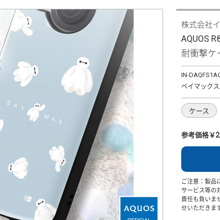
株式会社
AQUOS
耐衝撃ケー
IN-DAQFS1A
ベイマックス
ケース
参考価格￥2,
ご注意：製品
サービス等の
責任も負いま
せいただきま