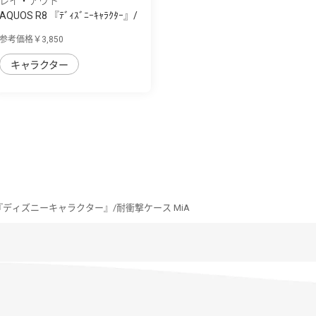
レイ・アウト
AQUOS R8 『ﾃﾞｨｽﾞﾆｰｷｬﾗｸﾀｰ』/
耐衝撃 手...
参考価格￥3,850
キャラクター
8 『ディズニーキャラクター』/耐衝撃ケース MiA