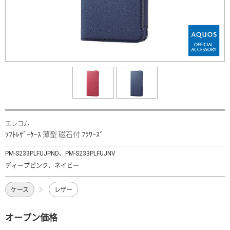
エレコム
ｿﾌﾄﾚｻﾞｰｹｰｽ 薄型 磁石付 ﾌﾗﾜｰｽﾞ
PM-S233PLFUJPND、PM-S233PLFUJNV
ディープピンク、ネイビー
ケース
レザー
オープン価格