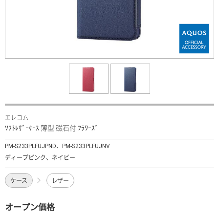
エレコム
ｿﾌﾄﾚｻﾞｰｹｰｽ 薄型 磁石付 ﾌﾗﾜｰｽﾞ
PM-S233PLFUJPND、PM-S233PLFUJNV
ディープピンク、ネイビー
ケース
レザー
オープン価格