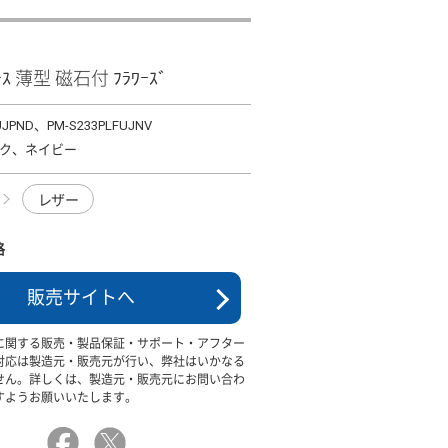
ｹｰｽ 薄型 磁石付 ﾌﾗﾜｰｽﾞ
UJPND、PM-S233PLFUJNV
ク、ネイビー
レザー
格
販売サイトへ
に関する販売・製品保証・サポート・アフター
対応は製造元・販売元が行い、弊社はいかなる
せん。詳しくは、製造元・販売元にお問い合わ
すようお願いいたします。