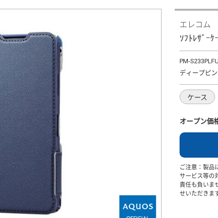
エレコム
ｿﾌﾄﾚｻﾞｰ
PM-S233PLF
ディープピン
ケース
オープン価
ご注意：製品
サービス等の
責任も負いま
せいただきま