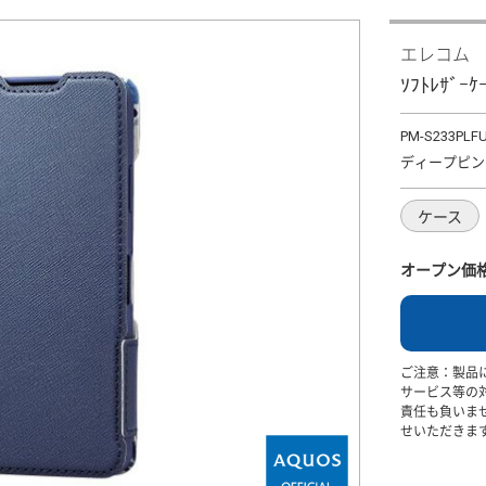
エレコム
ｿﾌﾄﾚｻﾞｰ
PM-S233PLF
ディープピン
ケース
オープン価
ご注意：製品
サービス等の
責任も負いま
せいただきま