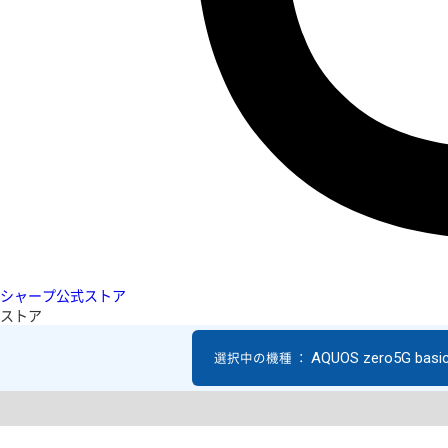
シャープ公式ストア
ストア
AQUOS zero5G basi
選択中の機種 ：