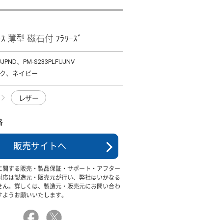
ｹｰｽ 薄型 磁石付 ﾌﾗﾜｰｽﾞ
UJPND、PM-S233PLFUJNV
ク、ネイビー
レザー
格
販売サイトへ
に関する販売・製品保証・サポート・アフター
対応は製造元・販売元が行い、弊社はいかなる
せん。詳しくは、製造元・販売元にお問い合わ
すようお願いいたします。