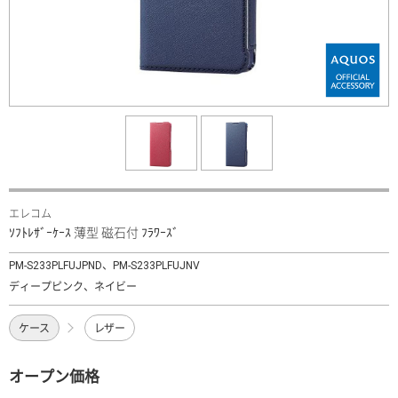
エレコム
ｿﾌﾄﾚｻﾞｰｹｰｽ 薄型 磁石付 ﾌﾗﾜｰｽﾞ
PM-S233PLFUJPND、PM-S233PLFUJNV
ディープピンク、ネイビー
ケース
レザー
オープン価格