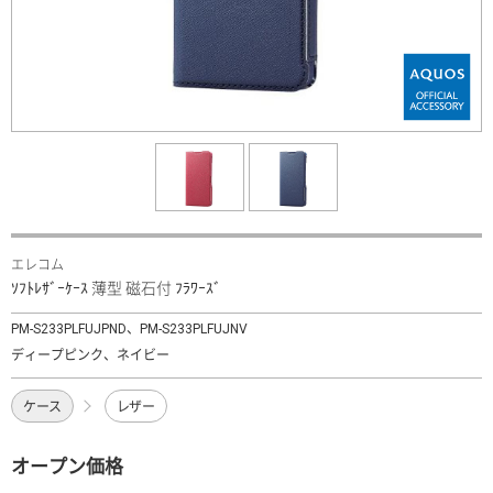
エレコム
ｿﾌﾄﾚｻﾞｰｹｰｽ 薄型 磁石付 ﾌﾗﾜｰｽﾞ
PM-S233PLFUJPND、PM-S233PLFUJNV
ディープピンク、ネイビー
ケース
レザー
オープン価格