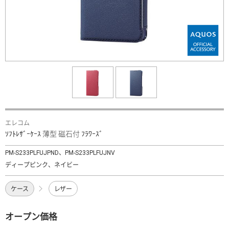
エレコム
ｿﾌﾄﾚｻﾞｰｹｰｽ 薄型 磁石付 ﾌﾗﾜｰｽﾞ
PM-S233PLFUJPND、PM-S233PLFUJNV
ディープピンク、ネイビー
ケース
レザー
オープン価格