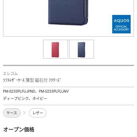
エレコム
ｿﾌﾄﾚｻﾞｰｹｰｽ 薄型 磁石付 ﾌﾗﾜｰｽﾞ
PM-S233PLFUJPND、PM-S233PLFUJNV
ディープピンク、ネイビー
ケース
レザー
オープン価格