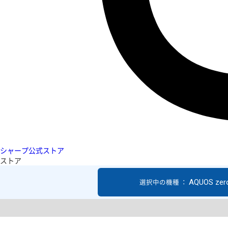
シャープ公式ストア
ストア
AQUOS zer
選択中の機種 ：