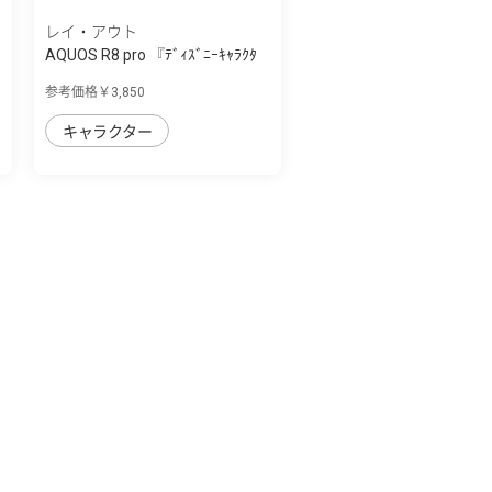
レイ・アウト
AQUOS R8 pro 『ﾃﾞｨｽﾞﾆｰｷｬﾗｸﾀ
ｰ』/耐衝撃...
参考価格￥3,850
キャラクター