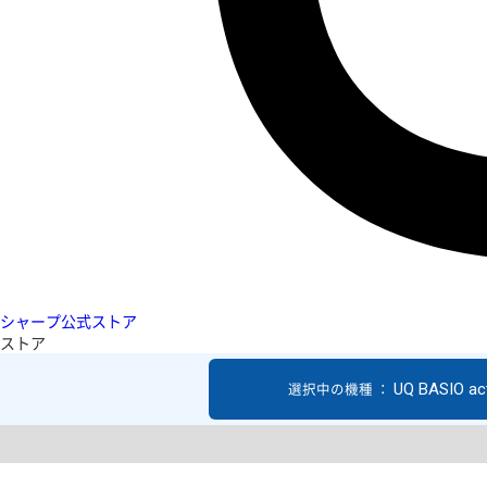
シャープ公式ストア
ストア
UQ BASIO act
選択中の機種 ：