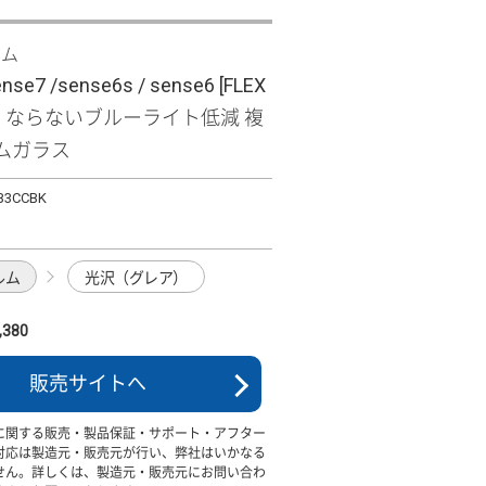
ズム
nse7 /sense6s / sense6 [FLEX
色くならないブルーライト低減 複
ムガラス
B3CCBK
ルム
光沢（グレア）
380
販売サイトへ
に関する販売・製品保証・サポート・アフター
対応は製造元・販売元が行い、弊社はいかなる
せん。詳しくは、製造元・販売元にお問い合わ