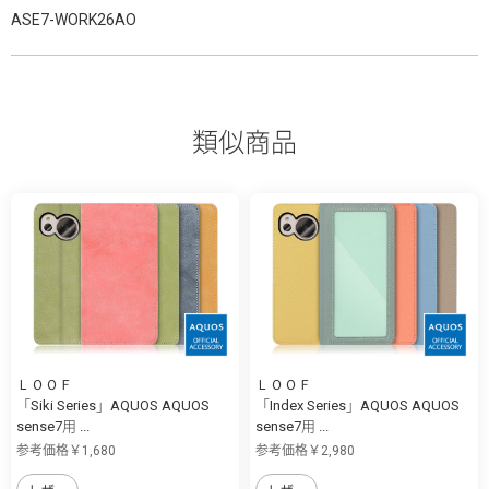
ASE7-WORK26AO
類似商品
ＬＯＯＦ
ＬＯＯＦ
「Siki Series」AQUOS AQUOS
「Index Series」AQUOS AQUOS
sense7用 ...
sense7用 ...
参考価格￥1,680
参考価格￥2,980