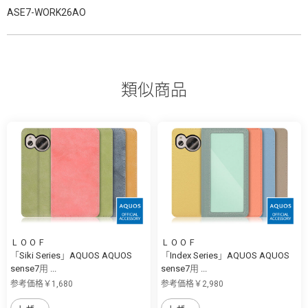
ASE7-WORK26AO
類似商品
ＬＯＯＦ
ＬＯＯＦ
「Siki Series」AQUOS AQUOS
「Index Series」AQUOS AQUOS
sense7用 ...
sense7用 ...
参考価格￥1,680
参考価格￥2,980