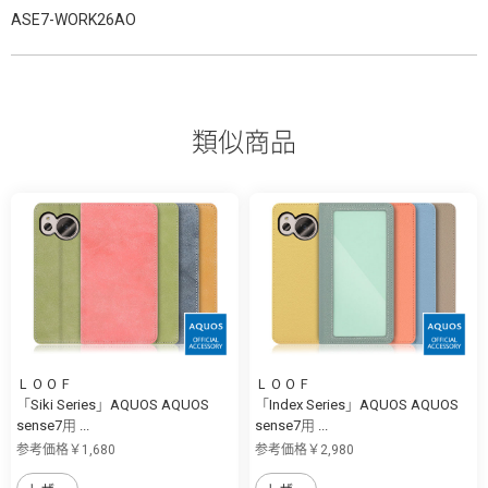
ASE7-WORK26AO
類似商品
ＬＯＯＦ
ＬＯＯＦ
「Siki Series」AQUOS AQUOS
「Index Series」AQUOS AQUOS
sense7用 ...
sense7用 ...
参考価格￥1,680
参考価格￥2,980