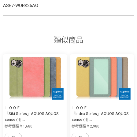
ASE7-WORK26AO
類似商品
ＬＯＯＦ
ＬＯＯＦ
「Siki Series」AQUOS AQUOS
「Index Series」AQUOS AQUOS
sense7用 ...
sense7用 ...
参考価格￥1,680
参考価格￥2,980