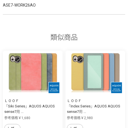
ASE7-WORK26AO
類似商品
ＬＯＯＦ
ＬＯＯＦ
「Siki Series」AQUOS AQUOS
「Index Series」AQUOS AQUOS
sense7用 ...
sense7用 ...
参考価格￥1,680
参考価格￥2,980