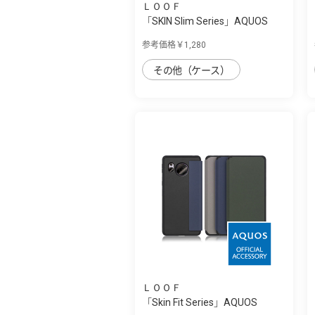
ＬＯＯＦ
「SKIN Slim Series」AQUOS
AQUOS sense...
参考価格￥1,280
その他（ケース）
ＬＯＯＦ
「Skin Fit Series」AQUOS