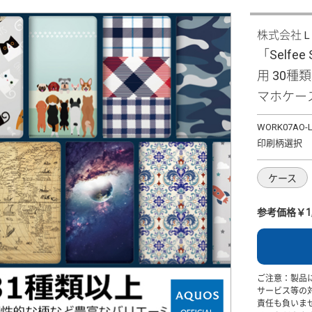
株式会社
「Selfee 
用 30種
マホケー
WORK07AO-L
印刷柄選択
ケース
参考価格￥1,
ご注意：製品
サービス等の
責任も負いま