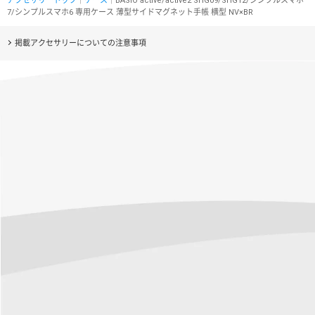
アクセサリートップ
｜
ケース
｜BASIO active/active2 SHG09/SHG12/シンプルスマホ
7/シンプルスマホ6 専用ケース 薄型サイドマグネット手帳 横型 NV×BR
掲載アクセサリーについての注意事項