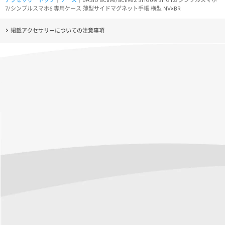
アクセサリートップ
｜
ケース
｜BASIO active/active2 SHG09/SHG12/シンプルスマホ
7/シンプルスマホ6 専用ケース 薄型サイドマグネット手帳 横型 NV×BR
掲載アクセサリーについての注意事項