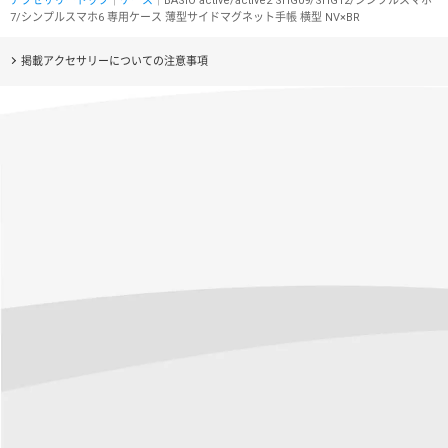
アクセサリートップ
｜
ケース
｜BASIO active/active2 SHG09/SHG12/シンプルスマホ
7/シンプルスマホ6 専用ケース 薄型サイドマグネット手帳 横型 NV×BR
掲載アクセサリーについての注意事項