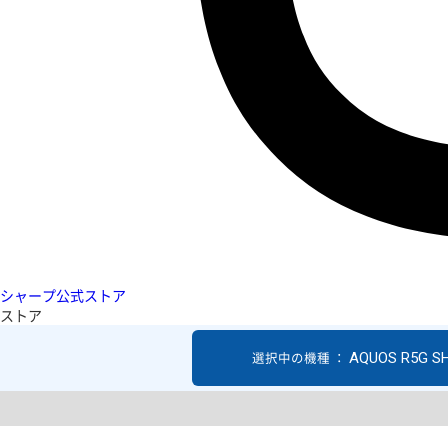
シャープ公式ストア
ストア
AQUOS R5G S
選択中の機種 ：