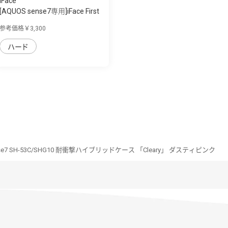
iFace
[AQUOS sense7専用]iFace First
Class C...
参考価格￥3,300
ハード
nse7 SH-53C/SHG10 耐衝撃ハイブリッドケース 「Cleary」 ダスティピンク