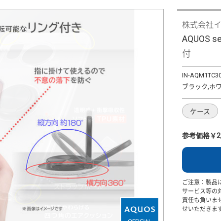
株式会社
AQUOS 
付
IN-AQM1TC3
ブラック,ホ
ケース
参考価格￥2,
ご注意：製品
サービス等の
責任も負いま
せいただきま