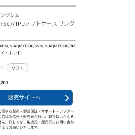
イングレム
sense7/TPUソフトケース リング
0/BM,IN-AQM1TC30/SVM,IN-AQM1TC30/RM
ワイト,レッド
ソフト
200
販売サイトへ
に関する販売・製品保証・サポート・アフター
対応は製造元・販売元が行い、弊社はいかなる
せん。詳しくは、製造元・販売元にお問い合わ
すようお願いいたします。