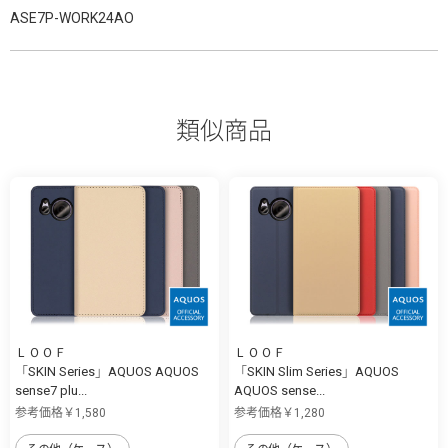
ASE7P-WORK24AO
類似商品
ＬＯＯＦ
ＬＯＯＦ
「SKIN Series」AQUOS AQUOS
「SKIN Slim Series」AQUOS
sense7 plu...
AQUOS sense...
参考価格￥1,580
参考価格￥1,280