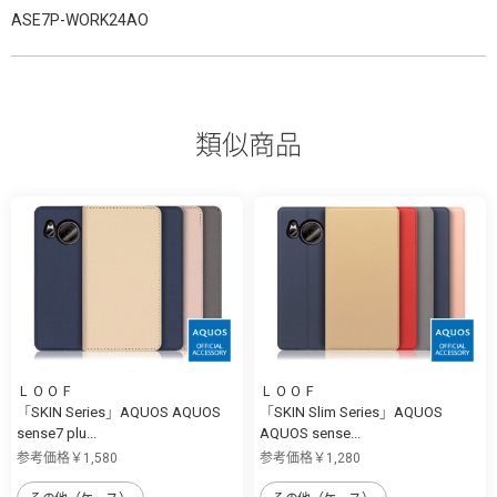
ASE7P-WORK24AO
類似商品
ＬＯＯＦ
ＬＯＯＦ
「SKIN Series」AQUOS AQUOS
「SKIN Slim Series」AQUOS
sense7 plu...
AQUOS sense...
参考価格￥1,580
参考価格￥1,280