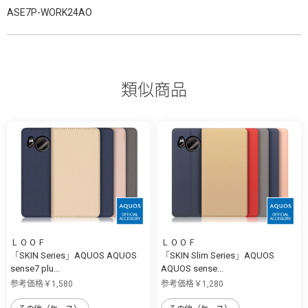
ASE7P-WORK24AO
類似商品
ＬＯＯＦ
ＬＯＯＦ
「SKIN Series」AQUOS AQUOS
「SKIN Slim Series」AQUOS
sense7 plu...
AQUOS sense...
参考価格￥1,580
参考価格￥1,280