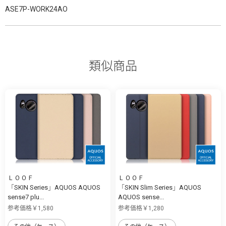
ASE7P-WORK24AO
類似商品
ＬＯＯＦ
ＬＯＯＦ
「SKIN Series」AQUOS AQUOS
「SKIN Slim Series」AQUOS
sense7 plu...
AQUOS sense...
参考価格￥1,580
参考価格￥1,280