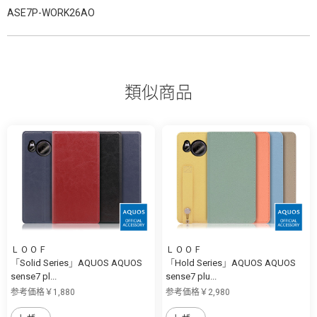
ASE7P-WORK26AO
類似商品
ＬＯＯＦ
ＬＯＯＦ
「Solid Series」AQUOS AQUOS
「Hold Series」AQUOS AQUOS
sense7 pl...
sense7 plu...
参考価格￥1,880
参考価格￥2,980