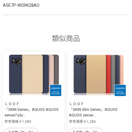
ASE7P-WORK28AO
類似商品
ＬＯＯＦ
ＬＯＯＦ
「SKIN Series」AQUOS AQUOS
「SKIN Slim Series」AQUOS
sense7 plu...
AQUOS sense...
参考価格￥1,580
参考価格￥1,280