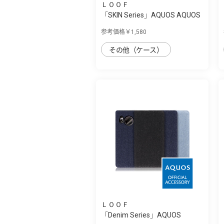
ＬＯＯＦ
「SKIN Series」AQUOS AQUOS
sense7 plu...
参考価格￥1,580
その他（ケース）
ＬＯＯＦ
「Denim Series」AQUOS