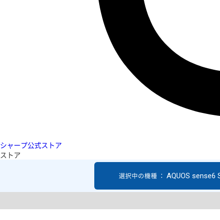
シャープ公式ストア
ストア
AQUOS sense6 
選択中の機種 ：