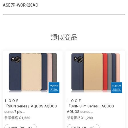
ASE7P-WORK28AO
類似商品
ＬＯＯＦ
ＬＯＯＦ
「SKIN Series」AQUOS AQUOS
「SKIN Slim Series」AQUOS
sense7 plu...
AQUOS sense...
参考価格￥1,580
参考価格￥1,280