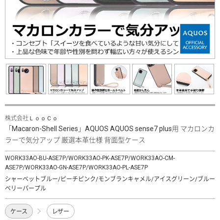
株式会社ＬｏｏＣｏ
「Macaron-Shell Series」AQUOS AQUOS sense7 plus用 マカロンカ
ラーで気分アップ 厳選本革仕様 背面型ケース
WORK33AO-BU-ASE7P/WORK33AO-PK-ASE7P/WORK33AO-CM-
ASE7P/WORK33AO-GN-ASE7P/WORK33AO-PL-ASE7P
シャーベットブルー/ピーチピンク/モンブランキャメル/アイスグリーン/ブルー
ベリーパープル
ケース
レザー