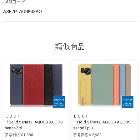
JANコード
ASE7P-WORK33AO
類似商品
ＬＯＯＦ
ＬＯＯＦ
「Solid Series」AQUOS AQUOS
「Hold Series」AQUOS AQUOS
sense7 pl...
sense7 plu...
参考価格￥1,880
参考価格￥2,980