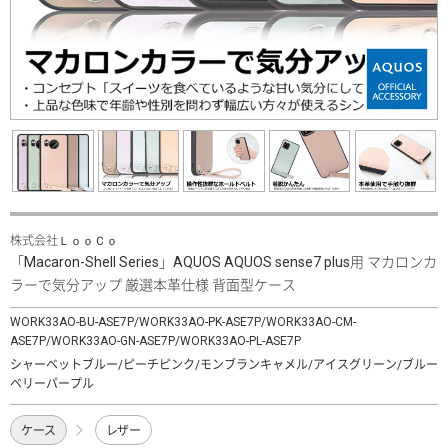
株式会社ＬｏｏＣｏ
「Macaron-Shell Series」AQUOS AQUOS sense7 plus用 マカロンカ
ラーで気分アップ 厳選本革仕様 背面型ケース
WORK33AO-BU-ASE7P/WORK33AO-PK-ASE7P/WORK33AO-CM-
ASE7P/WORK33AO-GN-ASE7P/WORK33AO-PL-ASE7P
シャーベットブルー/ピーチピンク/モンブランキャメル/アイスグリーン/ブルー
ベリーパープル
ケース
レザー