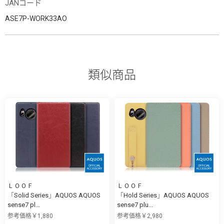
JANコード
ASE7P-WORK33AO
類似商品
ＬＯＯＦ
ＬＯＯＦ
「Solid Series」AQUOS AQUOS
「Hold Series」AQUOS AQUOS
sense7 pl...
sense7 plu...
参考価格￥1,880
参考価格￥2,980