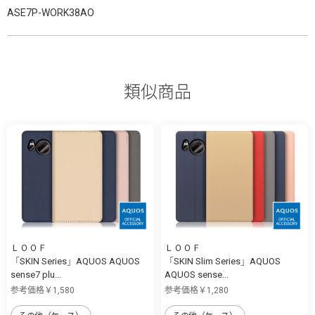
ASE7P-WORK38AO
類似商品
ＬＯＯＦ
ＬＯＯＦ
「SKIN Series」AQUOS AQUOS
「SKIN Slim Series」AQUOS
sense7 plu...
AQUOS sense...
参考価格￥1,580
参考価格￥1,280