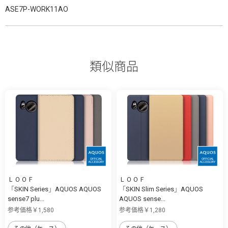
ASE7P-WORK11AO
類似商品
ＬＯＯＦ
ＬＯＯＦ
「SKIN Series」AQUOS AQUOS
「SKIN Slim Series」AQUOS
sense7 plu...
AQUOS sense...
参考価格￥1,580
参考価格￥1,280