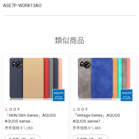
ASE7P-WORK13AO
類似商品
ＬＯＯＦ
ＬＯＯＦ
「SKIN Slim Series」AQUOS
「Vintage Series」AQUOS
AQUOS sense...
AQUOS sense7 ...
参考価格￥1,280
参考価格￥1,480