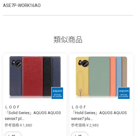
ASE7P-WORK16AO
類似商品
ＬＯＯＦ
ＬＯＯＦ
「Solid Series」AQUOS AQUOS
「Hold Series」AQUOS AQUOS
sense7 pl...
sense7 plu...
参考価格￥1,880
参考価格￥2,980