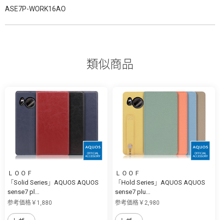
ASE7P-WORK16AO
類似商品
ＬＯＯＦ
ＬＯＯＦ
「Solid Series」AQUOS AQUOS
「Hold Series」AQUOS AQUOS
sense7 pl...
sense7 plu...
参考価格￥1,880
参考価格￥2,980