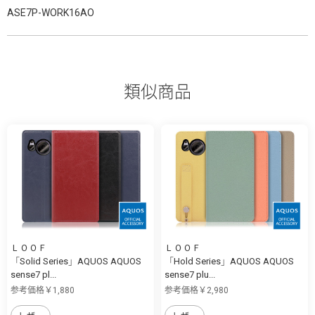
ASE7P-WORK16AO
類似商品
ＬＯＯＦ
ＬＯＯＦ
「Solid Series」AQUOS AQUOS
「Hold Series」AQUOS AQUOS
sense7 pl...
sense7 plu...
参考価格￥1,880
参考価格￥2,980