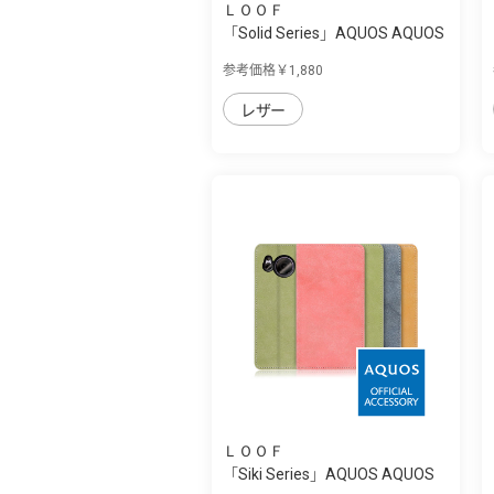
ＬＯＯＦ
「Solid Series」AQUOS AQUOS
sense7 pl...
参考価格￥1,880
レザー
ＬＯＯＦ
「Siki Series」AQUOS AQUOS