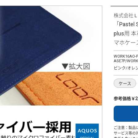
株式会社
「Pastel 
plus用
マホケー
WORK16AO-P
ASE7P/WORK
ピンク/オレ
ケース
参考価格￥2,
ご注意：製品
サービス等の