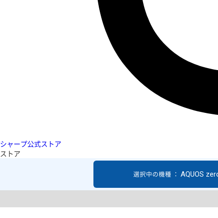
シャープ公式ストア
ストア
AQUOS zer
選択中の機種 ：