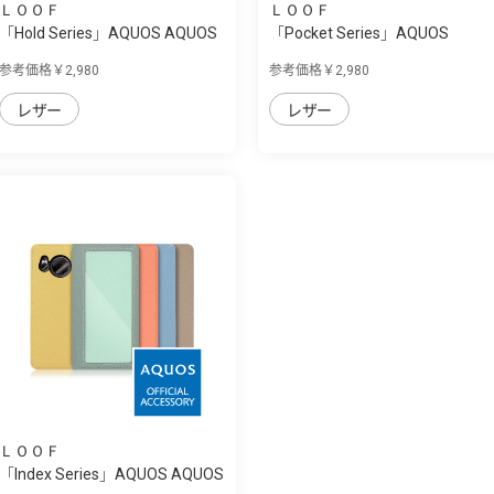
ＬＯＯＦ
ＬＯＯＦ
「Hold Series」AQUOS AQUOS
「Pocket Series」AQUOS
sense7 plu...
AQUOS sense7 p...
参考価格￥2,980
参考価格￥2,980
レザー
レザー
ＬＯＯＦ
「Index Series」AQUOS AQUOS