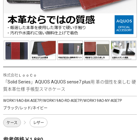
株式会社ＬｏｏＣｏ
「Solid Series」AQUOS AQUOS sense7 plus用 革の個性を楽しむ 硬
質本革仕様 手帳型スマホケース
WORK19AO-BK-ASE7P/WORK19AO-RD-ASE7P/WORK19AO-NY-ASE7P
ブラック/レッド/ネイビー
ケース
レザー
参考価格￥1,880