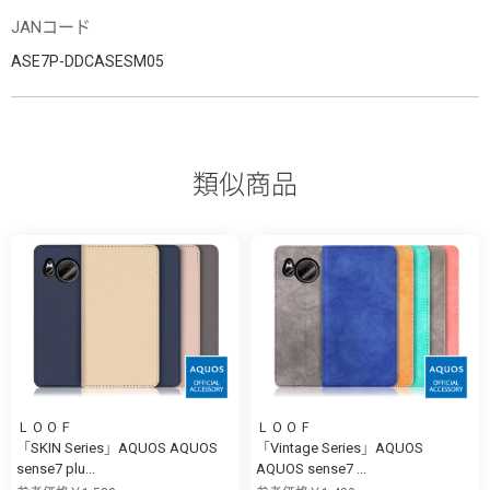
JANコード
ASE7P-DDCASESM05
類似商品
ＬＯＯＦ
ＬＯＯＦ
「SKIN Series」AQUOS AQUOS
「Vintage Series」AQUOS
sense7 plu...
AQUOS sense7 ...