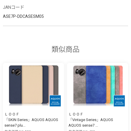
JANコード
ASE7P-DDCASESM05
類似商品
ＬＯＯＦ
ＬＯＯＦ
「SKIN Series」AQUOS AQUOS
「Vintage Series」AQUOS
sense7 plu...
AQUOS sense7 ...