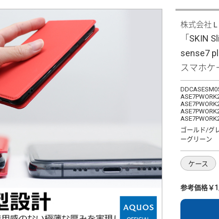
株式会社
「SKIN S
sense7
スマホケ
DDCASESM05
ASE7PWORK2
ASE7PWORK2
ASE7PWORK2
ASE7PWORK2
ゴールド/グ
ーグリーン
ケース
参考価格￥1,