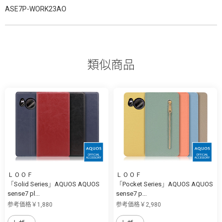
ASE7P-WORK23AO
類似商品
ＬＯＯＦ
ＬＯＯＦ
「Solid Series」AQUOS AQUOS
「Pocket Series」AQUOS AQUOS
sense7 pl...
sense7 p...
参考価格￥1,880
参考価格￥2,980