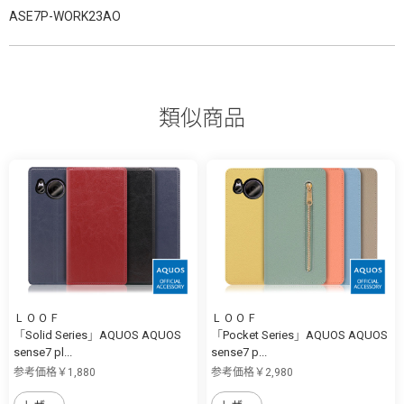
ASE7P-WORK23AO
類似商品
ＬＯＯＦ
ＬＯＯＦ
「Solid Series」AQUOS AQUOS
「Pocket Series」AQUOS AQUOS
sense7 pl...
sense7 p...
参考価格￥1,880
参考価格￥2,980