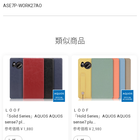
ASE7P-WORK27AO
類似商品
ＬＯＯＦ
ＬＯＯＦ
「Solid Series」AQUOS AQUOS
「Hold Series」AQUOS AQUOS
sense7 pl...
sense7 plu...
参考価格￥1,880
参考価格￥2,980